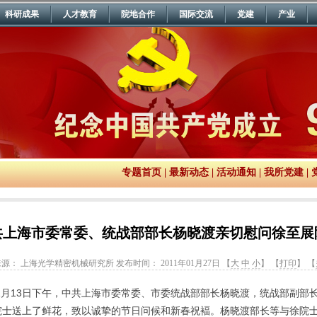
科研成果
人才教育
院地合作
国际交流
党建
产业
专题首页
|
最新动态
|
活动通知
|
我所党建
|
共上海市委常委、统战部部长杨晓渡亲切慰问徐至展
来源： 上海光学精密机械研究所
发布时间： 2011年01月27日 【
大
中
小
】 【
打印
】 【
，1月13日下午，中共上海市委常委、市委统战部部长杨晓渡，统战部副部
院士送上了鲜花，致以诚挚的节日问候和新春祝褔。杨晓渡部长等与徐院