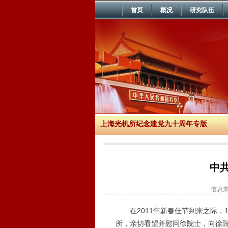
首页
概况
研究队伍
上海光机所纪念建党九十周年专版
中
信息
在2011年新春佳节到来之际
所，亲切看望并慰问徐院士，向徐