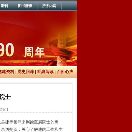
期刊
图书情报
所务内网
党建资料
|
党史回眸
|
经典阅读
|
百姓心声
院士
关闭
】
长吴捷等领导来到徐至展院士的寓
士亲切交谈，关心了解他的工作和生