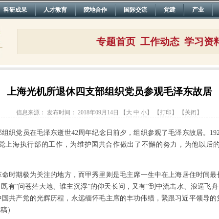
科研成果
人才教育
院地合作
国际交流
党建
产业
专题首页
工作动态
学习资
上海光机所退休四支部组织党员参观毛泽东故居
信息来源：
发布时间： 2018年09月14日 【
大
中
小
】 【
打印
】 【
关闭
】
部组织党员在毛泽东逝世
42
周年纪念日前夕，组织参观了毛泽东故居。
19
党上海执行部的工作，为维护国共合作做出了不懈的努力，为他以后
革命时期极为关注的地方，而甲秀里则是毛主席一生中在上海居住时间最
，既有“问苍茫大地、谁主沉浮”的仰天长问，又有“到中流击水、浪逼飞舟
中国共产党的光辉历程，永远缅怀毛主席的丰功伟绩，緊跟习近平领导的
供稿）