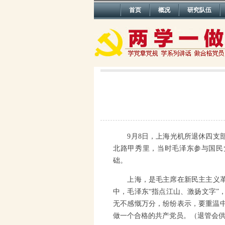
首页
概况
研究队伍
9
月
8
日，上海光机所退休四支
北路甲秀里，当时毛泽东参与国民
础。
上海，是毛主席在新民主主义
中，毛泽东“指点江山、激扬文字”
无不感慨万分，纷纷表示，要重温
做一个合格的共产党员。（退管会