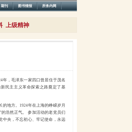
期刊
图书情报
所务内网
料
上级精神
24
年，毛泽东一家四口曾居住于茂名
的新民主主义革命探索之路奠定了基
长的地方。
1924
年在上海的峥嵘岁月
”的浩然正气。
参加活动的老党员们
党中央，不忘初心、牢记使命，永远