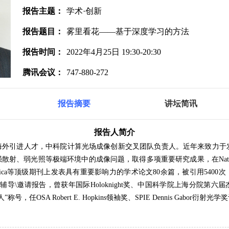
报告主题：
学术·创新
报告题目：
雾里看花——基于深度学习的方法
报告时间：
2022年4月25日 19:30-20:30
腾讯会议：
747-880-272
报告摘要
讲坛简讯
报告人简介
海外引进人才，中科院计算光场成像创新交叉团队负责人。近年来致力于
强散射、弱光照等极端环境中的成像问题，取得多项重要研究成果，在
Nat
ica
等顶级期刊上发表具有重要影响力的学术论文
80
余篇，被引用
5400
次
\
辅导
\
邀请报告，曾获年国际
Holoknight
奖、中国科学院上海分院第六届
人”称号，任
OSA Robert E. Hopkins
领袖奖、
SPIE Dennis Gabor
衍射光学奖