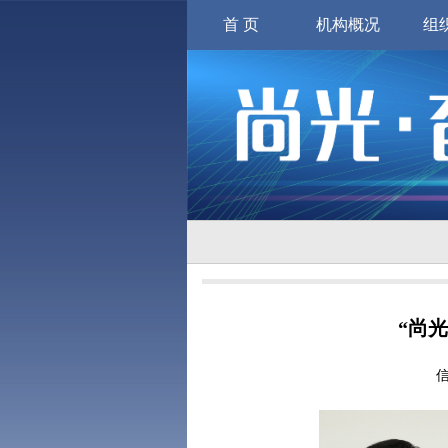
首 页
机构概况
组
“尚