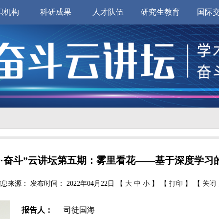
织机构
科研成果
人才队伍
研究生教育
国际
光·奋斗”云讲坛第五期：雾里看花——基于深度学习
信息来源：
发布时间： 2022年04月22日 【
大
中
小
】 【
打印
】 【
关闭
报告人：
司徒国海