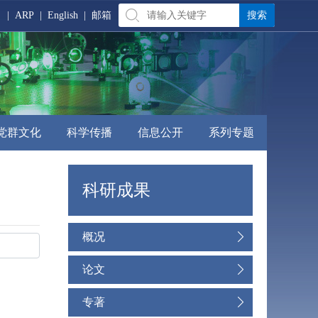
|
ARP
|
English
|
邮箱
党群文化
科学传播
信息公开
系列专题
科研成果
概况
论文
专著