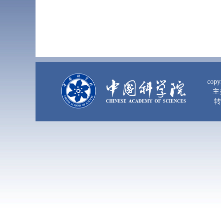
copy
主
转