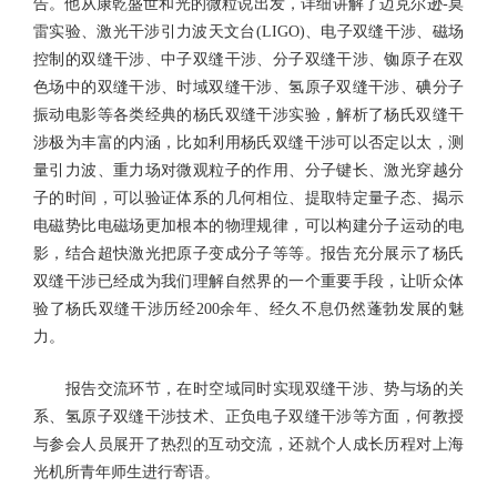
告。他从康乾盛世和光的微粒说出发，详细讲解了迈克尔逊-莫
雷实验、激光干涉引力波天文台(LIGO)、电子双缝干涉、磁场
控制的双缝干涉、中子双缝干涉、分子双缝干涉、铷原子在双
色场中的双缝干涉、时域双缝干涉、氢原子双缝干涉、碘分子
振动电影等各类经典的杨氏双缝干涉实验，解析了杨氏双缝干
涉极为丰富的内涵，比如利用杨氏双缝干涉可以否定以太，测
量引力波、重力场对微观粒子的作用、分子键长、激光穿越分
子的时间，可以验证体系的几何相位、提取特定量子态、揭示
电磁势比电磁场更加根本的物理规律，可以构建分子运动的电
影，结合超快激光把原子变成分子等等。报告充分展示了杨氏
双缝干涉已经成为我们理解自然界的一个重要手段，让听众体
验了杨氏双缝干涉历经200余年、经久不息仍然蓬勃发展的魅
力。
报告交流环节，在时空域同时实现双缝干涉、势与场的关
系、氢原子双缝干涉技术、正负电子双缝干涉等方面，何教授
与参会人员展开了热烈的互动交流，还就个人成长历程对上海
光机所青年师生进行寄语。